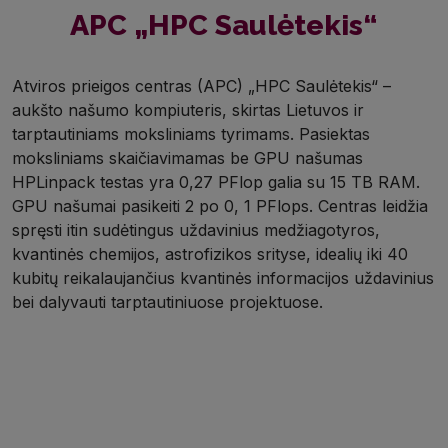
APC „HPC Saulėtekis“
Atviros prieigos centras (APC) „HPC Saulėtekis“ –
aukšto našumo kompiuteris, skirtas Lietuvos ir
tarptautiniams moksliniams tyrimams. Pasiektas
moksliniams skaičiavimamas be GPU našumas
HPLinpack testas yra 0,27 PFlop galia su 15 TB RAM.
GPU našumai pasikeiti 2 po 0, 1 PFlops. Centras leidžia
spręsti itin sudėtingus uždavinius medžiagotyros,
kvantinės chemijos, astrofizikos srityse, idealių iki 40
kubitų reikalaujančius kvantinės informacijos uždavinius
bei dalyvauti tarptautiniuose projektuose.