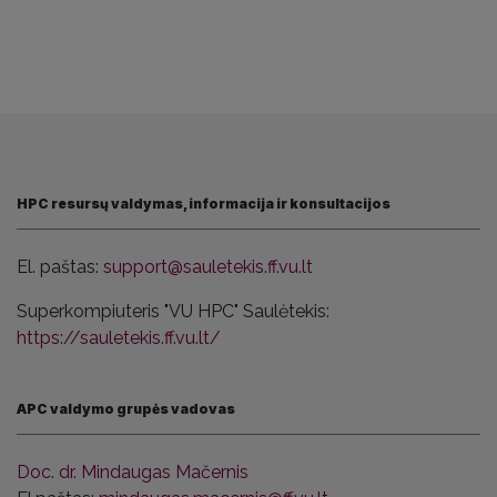
HPC resursų valdymas, informacija ir konsultacijos
El. paštas:
support@sauletekis.ff.vu.lt
Superkompiuteris "VU HPC" Saulėtekis:
https://sauletekis.ff.vu.lt/
APC valdymo grupės vadovas
Doc. dr. Mindaugas Mačernis