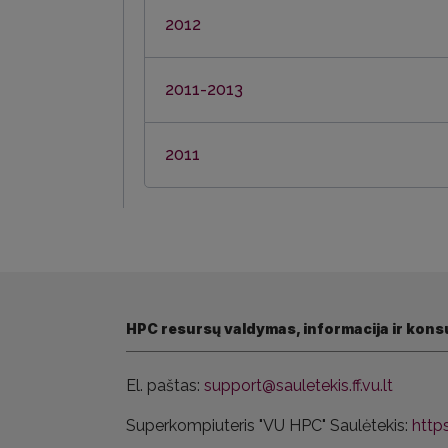
2012
2011-2013
2011
HPC resursų valdymas, informacija ir konsu
El. paštas:
support@sauletekis.ff.vu.lt
Superkompiuteris "VU HPC" Saulėtekis:
https