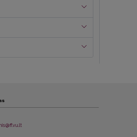
as
s@ff.vu.lt