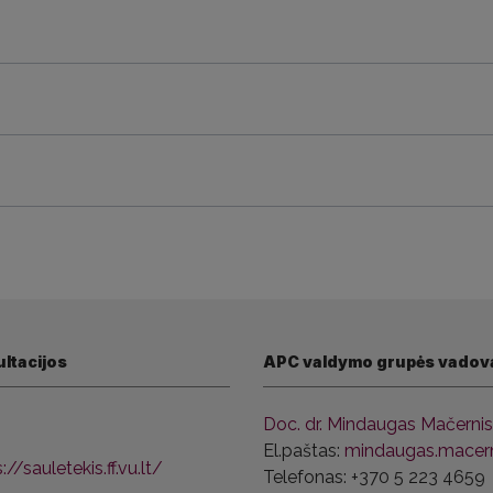
ltacijos
APC valdymo grupės vadov
Doc. dr. Mindaugas Mačernis
El.paštas:
mindaugas.macerni
://sauletekis.ff.vu.lt/
Telefonas: +370 5 223 4659